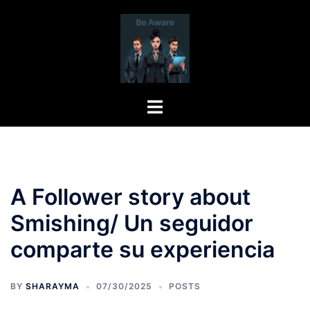
Skip
to
content
Toggle
menu
A Follower story about
Smishing/ Un seguidor
comparte su experiencia
BY
SHARAYMA
07/30/2025
POSTS