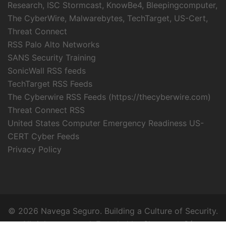
Research, ISC Stormcast, KnowBe4, Bleepingcomputer,
The CyberWire, Malwarebytes, TechTarget, US-Cert,
Threat Connect
RSS Palo Alto Networks
SANS Security Training
SonicWall RSS feeds
TechTarget RSS Feeds
The Cyberwire RSS Feeds (https://thecyberwire.com)
Threat Connect RSS
United States Computer Emergency Readiness US-
CERT Cyber Feeds
Privacy Policy
© 2026 Navega Seguro. Building a Culture of Security.
All rights reserved. Founded by Sharayma Sáez.