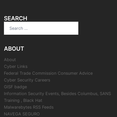
SEARCH
Search
for:
ABOUT
About
Cyber Links
Federal Trade Commission Consumer Advice
Cyber Security Careers
GISF badge
Information Security Events, Besides Columbus, SANS
Training , Black Hat
Malwarebytes RSS Feeds
NAVEGA SEGURO