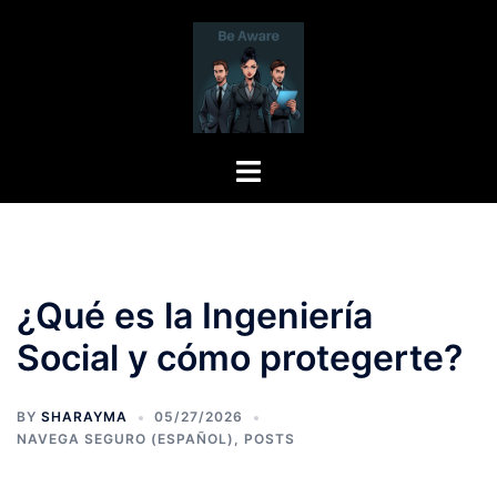
Skip
to
content
Toggle
menu
¿Qué es la Ingeniería
Social y cómo protegerte?
BY
SHARAYMA
05/27/2026
NAVEGA SEGURO (ESPAÑOL)
,
POSTS